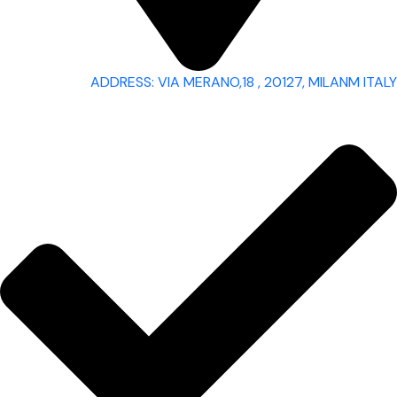
ADDRESS: VIA MERANO,18 , 20127, MILANM ITALY