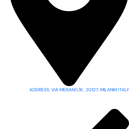
ADDRESS: VIA MERANO,18 , 20127, MILANM ITALY